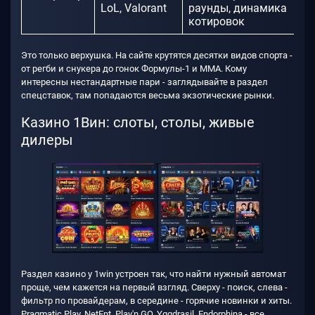
LoL, Valorant
раунды, динамика
котировок
Это только верхушка. На сайте крутятся десятки видов спорта -
от регби и снукера до гонок Формулы-1 и MMA. Кому
интересны нестандартные пари - заглядывайте в раздел
спецставок, там попадаются весьма экзотические рынки.
Казино 1Вин: слоты, столы, живые
дилеры
Раздел казино у 1win устроен так, что найти нужный автомат
проще, чем кажется на первый взгляд. Сверху - поиск, слева -
фильтр по провайдерам, в середине - горячие новинки и хиты.
Pragmatic Play, NetEnt, Play'n GO, Yggdrasil, Endorphina - все