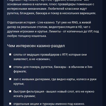
основные имена в наличии, плюс провайдеры поменьше с
интересными механиками. Любителей классики ждут
рулетка, блэкджек, баккара и покер в нескольких вариациях.
Отдельная история - Live-казино. Тут уже не RNG, а живой
дилер за реальным столом, видеотрансляция в HD, чат с
другими игроками и крупье. Лимиты - от копеечных до VIP, под
любую толщину кошелька.
Чем интересен казино-раздел
слоты от ведущих провайдеров с RTP, которые они
заявляют, а не «своими»;
столы для покера, рулетки, баккары - в обычном и live-
формате;
зал с живыми дилерами, где видно карты, колесо и руки
крупье;
быстрая фильтрация - вышел новый слот, его не нужно
искать руками;
отдельные акции и турниры именно под казино.