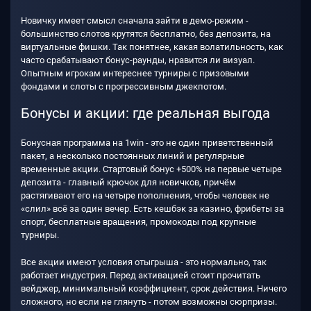
Новичку имеет смысл сначала зайти в демо-режим -
большинство слотов крутятся бесплатно, без депозита, на
виртуальные фишки. Так понятнее, какая волатильность, как
часто срабатывают бонус-раунды, нравится ли визуал.
Опытным игрокам интереснее турниры с призовыми
фондами и слоты с прогрессивным джекпотом.
Бонусы и акции: где реальная выгода
Бонусная программа на 1win - это не один приветственный
пакет, а несколько постоянных линий и регулярные
временные акции. Стартовый бонус +500% на первые четыре
депозита - главный крючок для новичков, причём
растягивают его на четыре пополнения, чтобы человек не
«слил» всё за один вечер. Есть кешбэк за казино, фрибеты за
спорт, бесплатные вращения, промокоды под крупные
турниры.
Все акции имеют условия отыгрыша - это нормально, так
работает индустрия. Перед активацией стоит прочитать
вейджер, минимальный коэффициент, срок действия. Ничего
сложного, но если не глянуть - потом возможны сюрпризы.