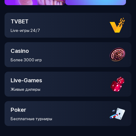
TVBET
Live-игры 24/7
Сasino
Более 3000 игр
Live-Games
Живые дилеры
Poker
Бесплатные турниры