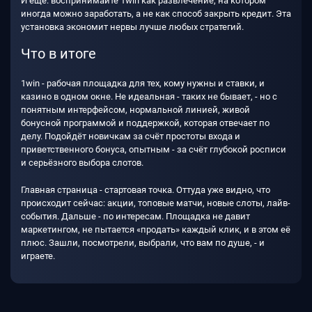
И ещё: воспринимайте 1win как развлечение, на котором
иногда можно заработать, а не как способ закрыть кредит. Эта
установка экономит нервы лучше любых стратегий.
Что в итоге
1win - рабочая площадка для тех, кому нужны и ставки, и
казино в одном окне. Не идеальная - таких не бывает, - но с
понятным интерфейсом, нормальной линией, живой
бонусной программой и поддержкой, которая отвечает по
делу. Подойдёт новичкам за счёт простоты входа и
приветственного бонуса, опытным - за счёт глубокой росписи
и серьёзного выбора слотов.
Главная страница - стартовая точка. Оттуда уже видно, что
происходит сейчас: акции, топовые матчи, новые слоты, лайв-
события. Дальше - по интересам. Площадка не давит
маркетингом, не пытается «продать» каждый клик, и в этом её
плюс. Зашли, посмотрели, выбрали, что вам по душе, - и
играете.