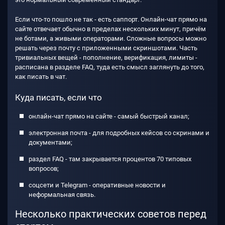
Если что-то пошло не так - есть саппорт. Онлайн-чат прямо на
сайте отвечает обычно в пределах нескольких минут, причём
не ботами, а живыми операторами. Сложные вопросы можно
решать через почту с приложенными скриншотами. Часть
тривиальных вещей - пополнение, верификация, лимиты -
расписана в разделе FAQ, туда есть смысл заглянуть до того,
как писать в чат.
Куда писать, если что
онлайн-чат прямо на сайте - самый быстрый канал;
электронная почта - для подробных кейсов со скринами и
документами;
раздел FAQ - там закрывается процентов 70 типовых
вопросов;
соцсети и Telegram - оперативные новости и
неформальная связь.
Несколько практических советов перед